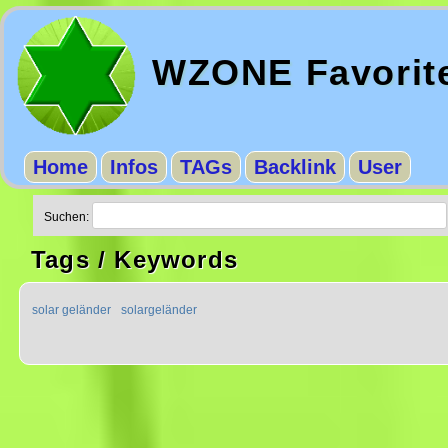
WZONE Favorit
Home
Infos
TAGs
Backlink
User
Suchen:
Tags / Keywords
solar geländer
solargeländer